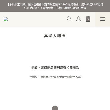
【會員限定回饋】加入官網會員期間限定加碼 $100 元購物金，成功綁定LINE再贈 
熱銷千萬條彈力髮圈！
$50 折扣碼、下單體驗組！官網、專櫃訂單皆可累積
熱銷千萬條彈力髮圈！
真絲大腸圈
抱歉，這個商品類別沒有相關商品
建議您，選擇其他分類或者使用關鍵字搜尋
1