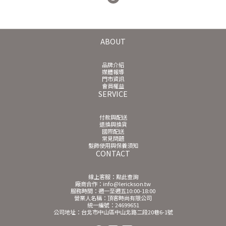
ABOUT
品牌介紹
媒體報導
門市資訊
會員權益
SERVICE
付款與配送
退換與換貨
國際配送
常見問題
髮飾使用與保養須知
CONTACT
線上客服：
點此查詢
廠商合作：info@lerickson.tw
服務時間：週一至週五10:00-18:00
營業人名稱：頂客時尚有限公司
統一編號：24699651
公司地址：台北市中山區中山北路二段20巷6-1號