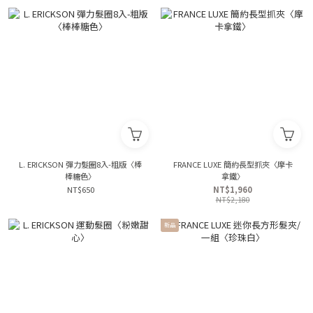
L. ERICKSON 彈力髮圈8入-粗版〈棒
FRANCE LUXE 簡約長型抓夾〈摩卡
棒糖色〉
拿鐵〉
NT$650
NT$1,960
NT$2,180
新品