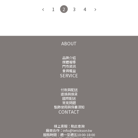
1
2
3
4
ABOUT
品牌介紹
媒體報導
門市資訊
會員權益
SERVICE
付款與配送
退換與換貨
國際配送
常見問題
髮飾使用與保養須知
CONTACT
線上客服：
點此查詢
廠商合作：info@lerickson.tw
服務時間：週一至週五10:00-18:00