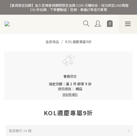
【會員限定回饋】加入官網會員期間限定加碼 $100 元購物金，成功綁定LINE再贈 
熱銷千萬條彈力髮圈！
$50 折扣碼、下單體驗組！官網、專櫃訂單皆可累積
熱銷千萬條彈力髮圈！
全部商品
KOL週慶專屬9折
會員
限定
指定分類：滿 1 件 即享 9 折
適用通路：
網店
條款與細則
KOL週慶專屬9折
每頁顯示 24 個