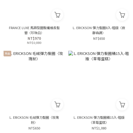
FRANCE LUXE 馬蹄型醋酸纖維長髮
L. ERICKSON 彈力髮圈8入-粗版〈寂
簪〈珍珠白〉
靜森調〉
NT$970
NT$650
NT$1,080
新品
L. ERICKSON 毛絨彈力髮圈〈玫瑰
L. ERICKSON 彈力髮圈桶15入-粗版
粉〉
〈草莓蛋糕〉
NT$650
NT$1,080