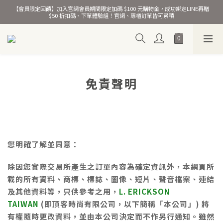
【會員限定回饋】加入官網會員期間限定加碼 $100 元購物金，成功綁定LINE再贈 
熱銷千萬條彈力髮圈！
$50 折扣碼、下單體驗組！官網、專櫃訂單皆可累積
熱銷千萬條彈力髮圈！
免責聲明
您明確了解並同意：
除因您實際交易所產生之訂單內容為確定資訊外，本網頁所
載的所有資料、商標、標誌、圖像、短片、聲音檔案、連結
及其他資料等，只供參考之用，
L. ERICKSON
TAIWAN
(
即頂客時尚
有限公司
，以下簡稱「本公司」
)
將
有權隨時更改資料，並由本公司決定而不作另行通知。雖然