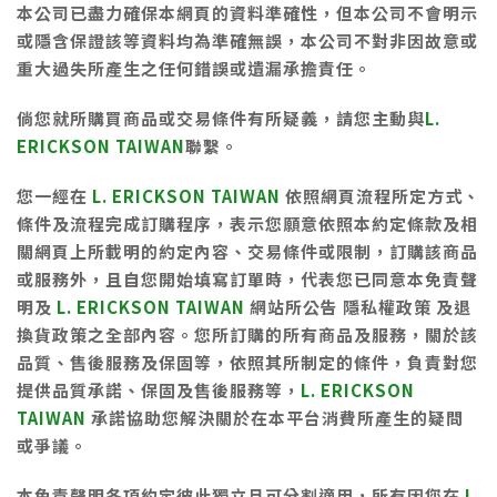
本公司已盡力確保本網頁的資料準確性，但本公司不會明示
或隱含保證該等資料均為準確無誤，本公司不對非因故意或
重大過失所產生之任何錯誤或遺漏承擔責任。
倘您就所購買商品或交易條件有所疑義，請您主動與
L.
ERICKSON TAIWAN
聯繫
。
您一經在
L. ERICKSON TAIWAN
依照網頁流程所定方式、
條件及流程完成訂購程序，表示您願意依照本約定條款及相
關網頁上所載明的約定內容、交易條件或限制，訂購該商品
或服務外，且自您開始填寫訂單時，代表您已同意本免責聲
明及
L. ERICKSON TAIWAN
網站所公告
隱私權政策
及
退
換貨政策
之全部內容。您所訂購的所有商品及服務，關於該
品質、售後服務及保固等，依照其所制定的條件，負責對您
提供品質承諾、保固及售後服務等，
L. ERICKSON
TAIWAN
承諾協助您解決關於在本平台消費所產生的疑問
或爭議。
本免責聲明各項約定彼此獨立且可分割適用，所有因您在
L.