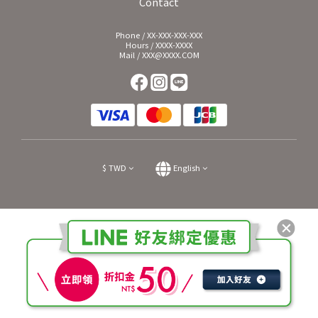
Contact
Phone / XX-XXX-XXX-XXX
Hours / XXXX-XXXX
Mail / XXX@XXXX.COM
$
TWD
English