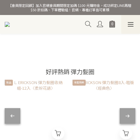
【會員限定回饋】加入官網會員期間限定加碼 $100 元購物金，成功綁定LINE再贈 
熱銷千萬條彈力髮圈！
$50 折扣碼、下單體驗組！官網、專櫃訂單皆可累積
熱銷千萬條彈力髮圈！
好評熱銷 彈力髮圈
新品
年度熱銷