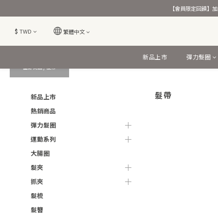
【會員限定回饋】加入
$
TWD
繁體中文
新品上市
彈力髮圈
全部商品
/
髮帶
髮帶
新品上市
熱銷商品
彈力髮圈
運動系列
大腸圈
髮夾
抓夾
髮梳
髮簪