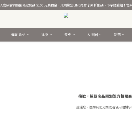
熱銷千萬條彈力髮圈！
官網會員期間限定加碼 $100 元購物金，成功綁定LINE再贈 $50 折扣碼、下單體驗組！
熱銷千萬條彈力髮圈！
運動系列
抓夾
髮夾
大腸圈
髮箍
抱歉，這個商品類別沒有相關商
建議您，選擇其他分類或者使用關鍵字