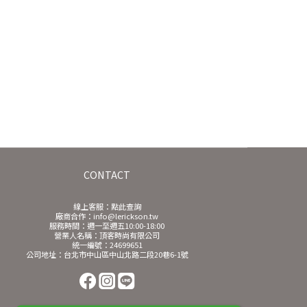
CONTACT
線上客服：
點此查詢
廠商合作：info@lerickson.tw
服務時間：週一至週五10:00-18:00
營業人名稱：頂客時尚有限公司
統一編號：24699651
公司地址：台北市中山區中山北路二段20巷6-1號