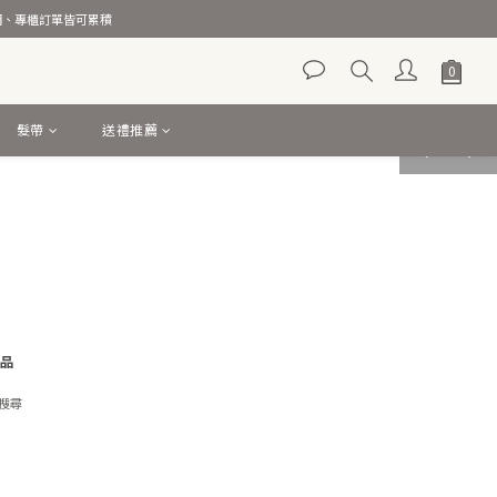
官網、專櫃訂單皆可累積
髮帶
送禮推薦
prev
next
品
搜尋