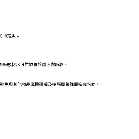
起毛現象。
面紙吸乾水份並放置於陰涼處晾乾。
桶收納，避免與其他物品摩擦碰撞及接觸魔鬼氈而造成勾線。