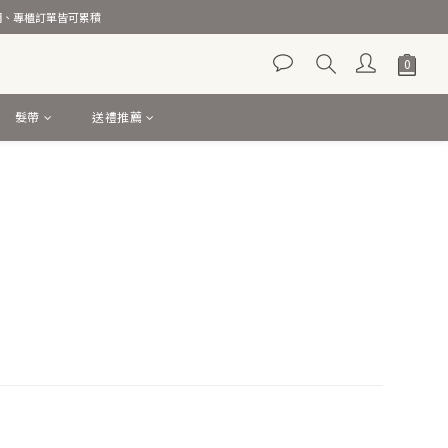
官網、專櫃訂單皆可累積
髮帶
送禮推薦