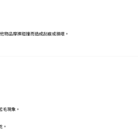
免與其他物品摩擦碰撞而造成刮痕或損壞。
起毛現象。
乾。