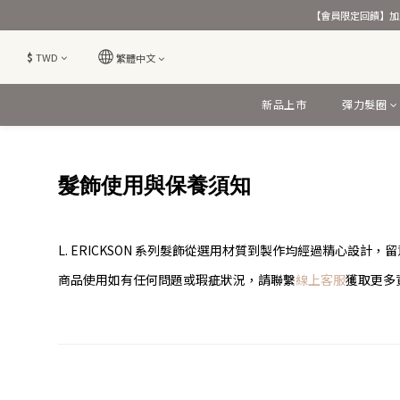
【會員限定回饋】加入
$
TWD
繁體中文
新品上市
彈力髮圈
髮飾使用與保養須知
L. ERICKSON 系列髮飾從選用材質到製作均經過精心設
商品使用如有任何問題或瑕疵狀況，請聯繫
線上客服
獲取更多