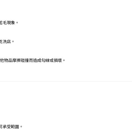
起毛現象。
乾洗店。
免與其他物品摩擦碰撞而造成勾線或損壞。
可承受範圍。