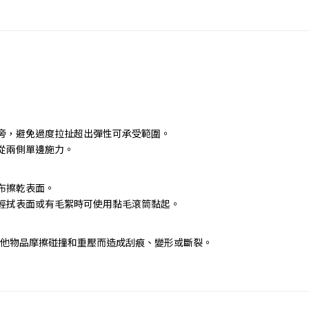
旁，避免過度拉扯超出彈性可承受範圍。
從兩側單邊施力。
布擦乾表面。
輕拭表面或有毛絮時可使用黏毛滾筒黏起。
避免與其他物品摩擦碰撞和重壓而造成刮痕、變形或斷裂。