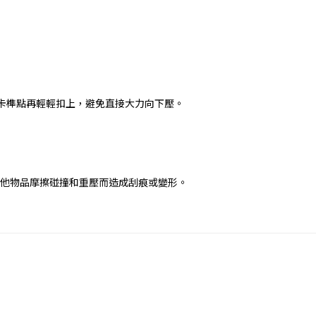
卡榫點再輕輕扣上，避免直接大力向下壓。
免與其他物品摩擦碰撞和重壓而造成刮痕或變形。