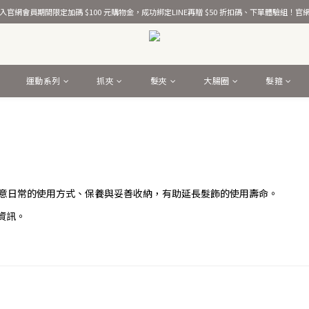
熱銷千萬條彈力髮圈！
官網會員期間限定加碼 $100 元購物金，成功綁定LINE再贈 $50 折扣碼、下單體驗組！
熱銷千萬條彈力髮圈！
運動系列
抓夾
髮夾
大腸圈
髮箍
計，留意日常的使用方式、保養與妥善收納，有助延長髮飾的使用壽命。
資訊。