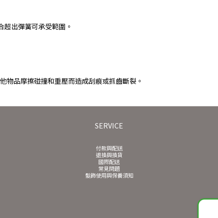
合超出彈簧可承受範圍。
避免與其他物品摩擦碰撞和重壓而造成刮痕或抓齒斷裂。
SERVICE
付款與配送
退換與換貨
國際配送
常見問題
髮飾使用與保養須知