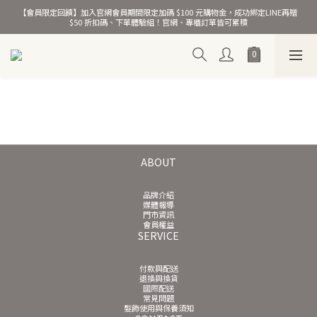
【會員限定回饋】加入官網會員期間限定加碼 $100 元購物金，成功綁定LINE再贈 
熱銷千萬條彈力髮圈！
$50 折扣碼、下單體驗組！官網、專櫃訂單皆可累積
熱銷千萬條彈力髮圈！
ABOUT
品牌介紹
媒體報導
門市資訊
會員權益
SERVICE
付款與配送
退換與換貨
國際配送
常見問題
髮飾使用與保養須知