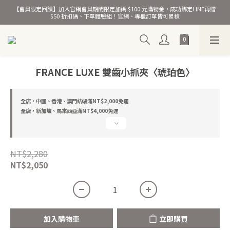
【會員限定回饋】加入官網會員期間限定加碼 $100 元購物金，成功綁定LINE再贈 
熱銷千萬條彈力髮圈！
$50 折扣碼、下單體驗組！官網、專櫃訂單皆可累積
熱銷千萬條彈力髮圈！
FRANCE LUXE 雙齒小抓夾〈琥珀色〉
全店，中國、香港、澳門結帳滿NT$2,000免運
全店，新加坡、馬來西亞滿NT$4,000免運
NT$2,280
NT$2,050
加入購物車
立即購買