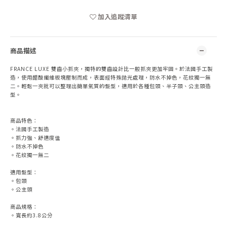
加入追蹤清單
商品描述
FRANCE LUXE 雙齒小抓夾，獨特的雙齒設計比一般抓夾更加牢固。於法國手工製
造，使用醋酸纖維板塊壓制而成，表面經特殊拋光處理，防水不掉色，花紋獨一無
二。輕鬆一夾就可以整理出簡單氣質的髮型，適用於各種包頭、半子頭、公主頭造
型。
商品特色：
。法國手工製造
。抓力強、舒適度佳
。防水不掉色
。花紋獨一無二
適用髮型：
。包頭
。公主頭
商品規格：
。寬長約3.8公分