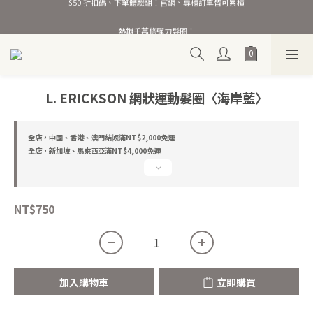
熱銷千萬條彈力髮圈！
熱銷千萬條彈力髮圈！
【會員限定回饋】加入官網會員期間限定加碼 $100 元購物金，成功綁定LINE再贈 
$50 折扣碼、下單體驗組！官網、專櫃訂單皆可累積
熱銷千萬條彈力髮圈！
L. ERICKSON 網狀運動髮圈〈海岸藍〉
全店，中國、香港、澳門結帳滿NT$2,000免運
全店，新加坡、馬來西亞滿NT$4,000免運
NT$750
加入購物車
立即購買