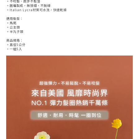
。不咬髮、跑步不鬆落
。圓編製成，無接縫，不脫線
。Italian Lycra材質可水洗，快速乾燥
適用髮型：
。馬尾
。公主頭
。半丸子頭
商品規格：
。直徑5公分
。一組5入