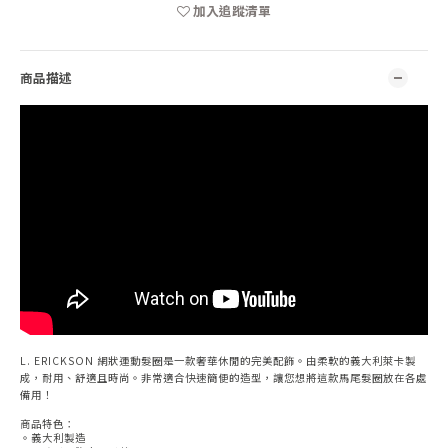
加入追蹤清單
商品描述
L. ERICKSON 網狀運動髮圈是一款奢華休閒的完美配飾。由柔軟的義大利萊卡製
成，耐用、舒適且時尚。非常適合快速簡便的造型，讓您想將這款馬尾髮圈放在各處
備用！
商品特色：
。義大利製造