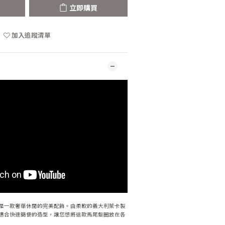
立即購買
加入追蹤清單
動髮圈是一款奢華休閒的完美配飾。由柔軟的義大利萊卡製
適合快速簡便的造型，讓您想將這款馬尾髮圈放在各