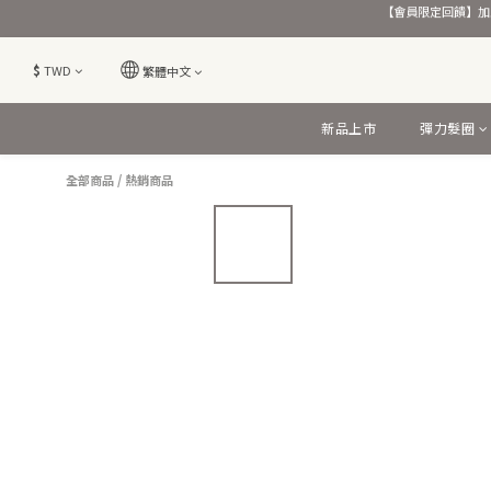
【會員限定回饋】加入
$
TWD
繁體中文
新品上市
彈力髮圈
全部商品
/
熱銷商品