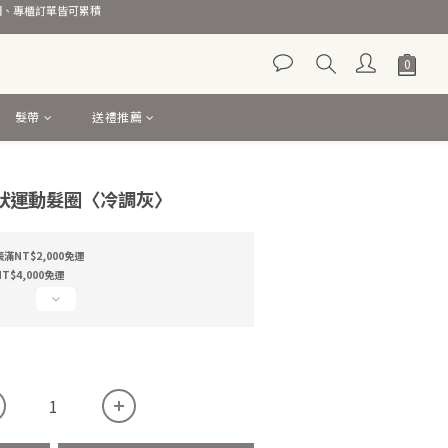
官網、專櫃訂單皆可累積
髮帶
送禮推薦
立即購買
N 網狀運動髮圈〈冷調灰〉
NT$2,000免運
$4,000免運