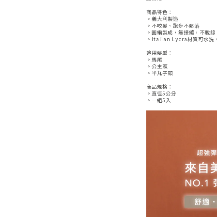
商品特色：
。義大利製造
。不咬髮、跑步不鬆落
。圓編製成，無接縫，不脫線
。Italian Lycra材質可水
適用髮型：
。馬尾
。公主頭
。半丸子頭
商品規格：
。直徑5公分
。一組5入