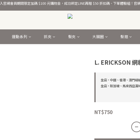
熱銷千萬條彈力髮圈！
熱銷千萬條彈力髮圈！
官網會員期間限定加碼 $100 元購物金，成功綁定LINE再贈 $50 折扣碼、下單體驗組！
熱銷千萬條彈力髮圈！
運動系列
抓夾
髮夾
大腸圈
髮箍
L. ERICKSO
全店，中國、香港、澳門結帳滿
全店，新加坡、馬來西亞滿NT
NT$750