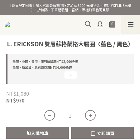
【會員限定回饋】加入官網會員期間限定加碼 $100 元購物金，成功綁定LINE再贈 
熱銷千萬條彈力髮圈！
$50 折扣碼、下單體驗組！官網、專櫃訂單皆可累積
熱銷千萬條彈力髮圈！
L. ERICKSON 雙層蘇格蘭格大腸圈〈藍色 / 黑色〉
全店，中國、香港、澳門結帳滿NT$2,000免運
全店，新加坡、馬來西亞滿NT$4,000免運
NT$1,080
NT$970
加入購物車
立即購買