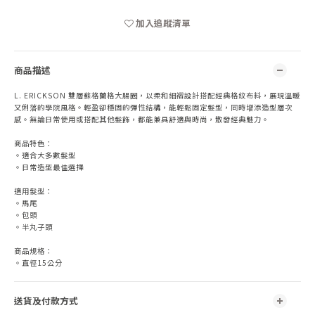
加入追蹤清單
商品描述
L. ERICKSON 雙層蘇格蘭格大腸圈，以柔和細褶設計搭配經典格紋布料，展現溫暖
又俐落的學院風格。輕盈卻穩固的彈性結構，能輕鬆固定髮型，同時增添造型層次
感。無論日常使用或搭配其他髮飾，都能兼具舒適與時尚，散發經典魅力。
商品特色：
。適合大多數髮型
。日常造型最佳選擇
適用髮型：
。馬尾
。包頭
。半丸子頭
商品規格：
。直徑15公分
送貨及付款方式